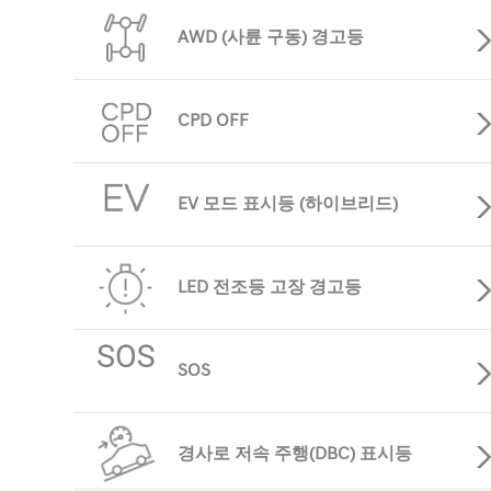
메뉴
AWD (사륜 구동) 경고등
취급 설명서
CPD OFF
EV 모드 표시등 (하이브리드)
인포테인먼트 매뉴얼 (ccNC)
LED 전조등 고장 경고등
SOS
PDF
경사로 저속 주행(DBC) 표시등