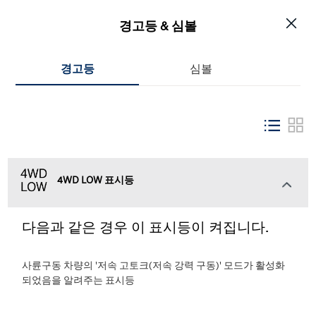
경고등 & 심볼
2026
싼타페
경고등
심볼
4WD LOW 표시등
다음과 같은 경우 이 표시등이 켜집니다.
차량 이미지는 실제 판매되는 차량과 다를 수 있습니다.
사륜구동 차량의 '저속 고토크(저속 강력 구동)' 모드가 활성화
되었음을 알려주는 표시등